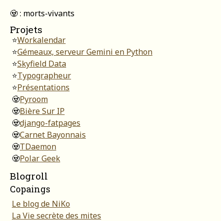
🧟 : morts-vivants
Projets
⭐
Workalendar
⭐
Gémeaux, serveur Gemini en Python
⭐
Skyfield Data
⭐
Typographeur
⭐
Présentations
🧟
Pyroom
🧟
Bière Sur IP
🧟
django-fatpages
🧟
Carnet Bayonnais
🧟
TDaemon
🧟
Polar Geek
Blogroll
Copaings
Le blog de NiKo
La Vie secrète des mites