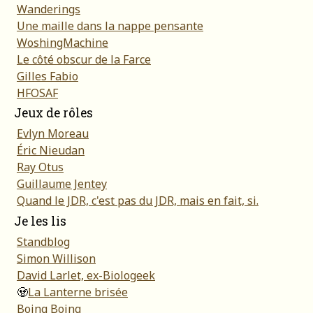
Wanderings
Une maille dans la nappe pensante
WoshingMachine
Le côté obscur de la Farce
Gilles Fabio
HFOSAF
Jeux de rôles
Evlyn Moreau
Éric Nieudan
Ray Otus
Guillaume Jentey
Quand le JDR, c'est pas du JDR, mais en fait, si.
Je les lis
Standblog
Simon Willison
David Larlet, ex-Biologeek
🧟
La Lanterne brisée
Boing Boing