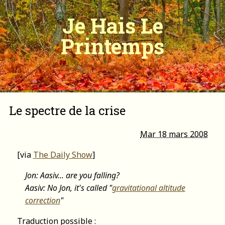
Je Hais Le
Printemps
Le spectre de la crise
Mar 18 mars 2008
[via
The Daily Show
]
Jon: Aasiv... are you falling?
Aasiv: No Jon, it's called "
gravitational altitude
correction
"
Traduction possible :