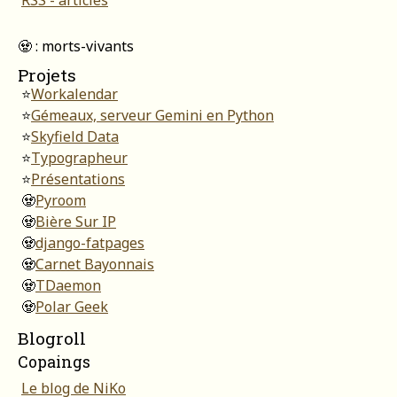
RSS - articles
🧟 : morts-vivants
Projets
⭐
Workalendar
⭐
Gémeaux, serveur Gemini en Python
⭐
Skyfield Data
⭐
Typographeur
⭐
Présentations
🧟
Pyroom
🧟
Bière Sur IP
🧟
django-fatpages
🧟
Carnet Bayonnais
🧟
TDaemon
🧟
Polar Geek
Blogroll
Copaings
Le blog de NiKo