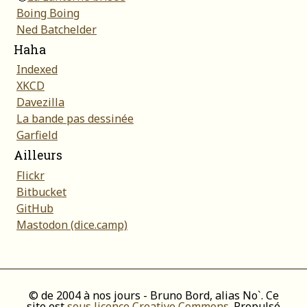
Boing Boing
Ned Batchelder
Haha
Indexed
XKCD
Davezilla
La bande pas dessinée
Garfield
Ailleurs
Flickr
Bitbucket
GitHub
Mastodon (dice.camp)
© de 2004 à nos jours - Bruno Bord, alias No`. Ce
site est
sous licence Creative Commons
. Propulsé