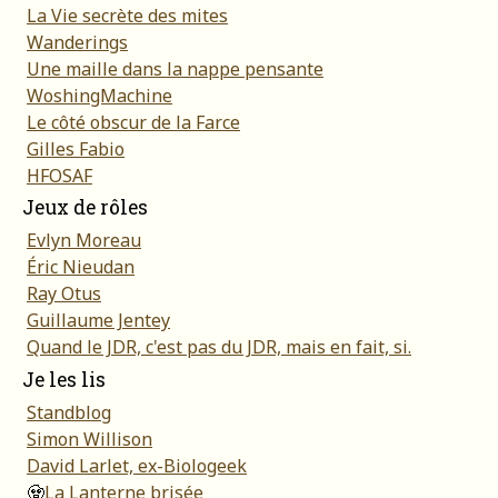
La Vie secrète des mites
Wanderings
Une maille dans la nappe pensante
WoshingMachine
Le côté obscur de la Farce
Gilles Fabio
HFOSAF
Jeux de rôles
Evlyn Moreau
Éric Nieudan
Ray Otus
Guillaume Jentey
Quand le JDR, c'est pas du JDR, mais en fait, si.
Je les lis
Standblog
Simon Willison
David Larlet, ex-Biologeek
🧟
La Lanterne brisée