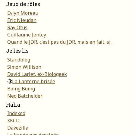
Jeux de rôles
Evlyn Moreau
Éric Nieudan
Ray Otus
Guillaume Jentey
Quand le JDR, c'est pas du JDR, mais en fait, si.
Je les lis
Standblog
Simon Willison
David Larlet, ex-Biologeek
🧟
La Lanterne brisée
Boing Boing
Ned Batchelder
Haha
Indexed
XKCD
Davezilla