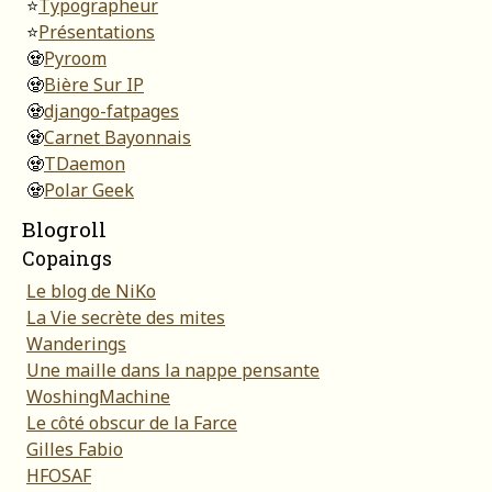
⭐
Typographeur
⭐
Présentations
🧟
Pyroom
🧟
Bière Sur IP
🧟
django-fatpages
🧟
Carnet Bayonnais
🧟
TDaemon
🧟
Polar Geek
Blogroll
Copaings
Le blog de NiKo
La Vie secrète des mites
Wanderings
Une maille dans la nappe pensante
WoshingMachine
Le côté obscur de la Farce
Gilles Fabio
HFOSAF