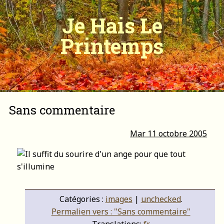
Je Hais Le
Printemps
Sans commentaire
Mar 11 octobre 2005
Catégories :
images
|
unchecked
.
Permalien vers : "Sans commentaire"
Translations:
fr