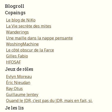
Blogroll
Copaings
Le blog de NiKo
La Vie secrète des mites
Wanderings
Une maille dans la nappe pensante
WoshingMachine
Le côté obscur de la Farce
Gilles Fabio
HFOSAF
Jeux de rôles
Evlyn Moreau
Éric Nieudan
Ray Otus
Guillaume Jentey
Quand le JDR, c'est pas du JDR, mais en fait, si.
Je les lis