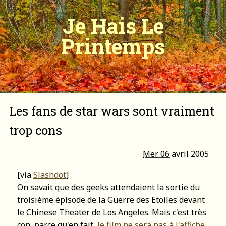
Je Hais Le
Printemps
Les fans de star wars sont vraiment
trop cons
Mer 06 avril 2005
[via
Slashdot
]
On savait que des geeks attendaient la sortie du
troisième épisode de la Guerre des Etoiles devant
le Chinese Theater de Los Angeles. Mais c'est très
con, parce qu'en fait,
le film ne sera pas à l'affiche