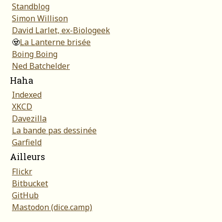
Standblog
Simon Willison
David Larlet, ex-Biologeek
🧟
La Lanterne brisée
Boing Boing
Ned Batchelder
Haha
Indexed
XKCD
Davezilla
La bande pas dessinée
Garfield
Ailleurs
Flickr
Bitbucket
GitHub
Mastodon (dice.camp)