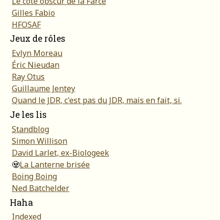
Le côté obscur de la Farce
Gilles Fabio
HFOSAF
Jeux de rôles
Evlyn Moreau
Éric Nieudan
Ray Otus
Guillaume Jentey
Quand le JDR, c'est pas du JDR, mais en fait, si.
Je les lis
Standblog
Simon Willison
David Larlet, ex-Biologeek
🧟
La Lanterne brisée
Boing Boing
Ned Batchelder
Haha
Indexed