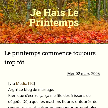
Je Hais Le
Printemps
Le printemps commence toujours
trop tôt
Mer 02 mars 2005
[via
MediaTIC
]
Argh! Le blog de mariage.
Rien que d'écrire ça, ça me file des frissons de
dégoût. Déjà que les machins fleuris-entourés-de-
coeurs-roses et autres gnangnanteries nuptiales