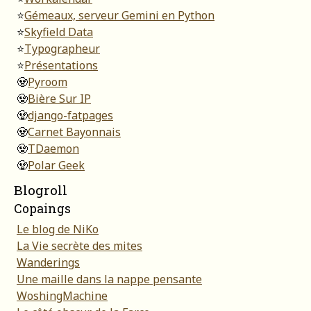
⭐
Gémeaux, serveur Gemini en Python
⭐
Skyfield Data
⭐
Typographeur
⭐
Présentations
🧟
Pyroom
🧟
Bière Sur IP
🧟
django-fatpages
🧟
Carnet Bayonnais
🧟
TDaemon
🧟
Polar Geek
Blogroll
Copaings
Le blog de NiKo
La Vie secrète des mites
Wanderings
Une maille dans la nappe pensante
WoshingMachine